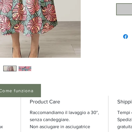
Come funziona
Product Care
Shippi
Raccomandiamo il lavaggio a 30°,
Tempi d
senza candeggiare.
Spedizi
ax
Non asciugare in asciugatrice
gratuit