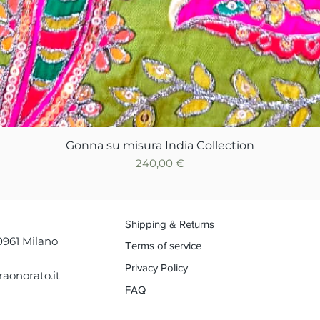
Gonna su misura India Collection
Vista rapida
Prezzo
240,00 €
Shipping & Returns
0961 Milano
Terms of service
Privacy Policy
aonorato.it
FAQ