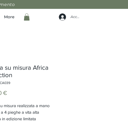
amento
More
Accedi
 su misura Africa
ction
ICA039
Prezzo
0 €
u misura realizzata a mano
a 4 pieghe a vita alta
 in edizione limitata