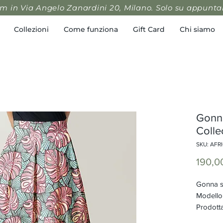
 in Via Angelo Zanardini 20, Milano. Solo su appunt
Collezioni
Come funziona
Gift Card
Chi siamo
Gonna
Colle
SKU: AFR
190,0
Gonna s
Modello 
Prodotta