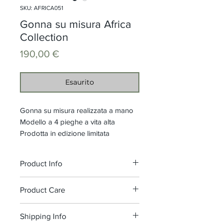
SKU: AFRICA051
Gonna su misura Africa
Collection
Prezzo
190,00 €
Esaurito
Gonna su misura realizzata a mano
Modello a 4 pieghe a vita alta
Prodotta in edizione limitata
Product Info
Cinturino vita h. 5 cm, chiusura
Product Care
laterale con zip e gancio
Composizione: 100% Cotone Wax
Raccomandiamo il lavaggio a 30°,
Shipping Info
stampato
senza candeggiare.