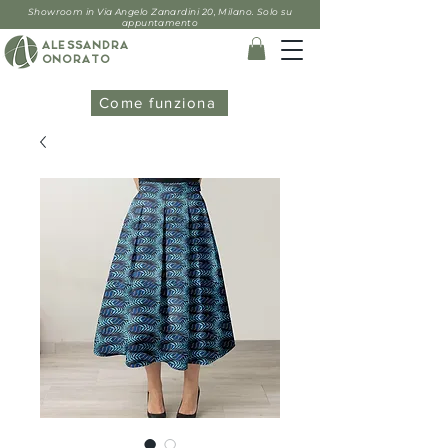
Showroom in Via Angelo Zanardini 20, Milano. Solo su
appuntamento
ALESSANDRA
ONORATO
Come funziona