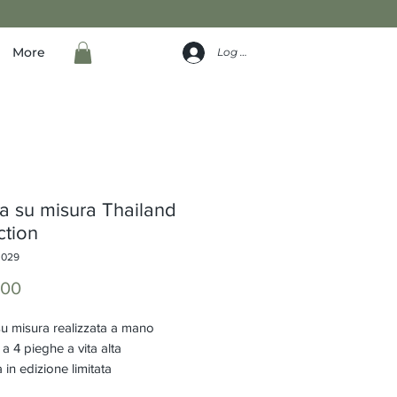
More
Log In
 su misura Thailand
ction
I029
Price
.00
u misura realizzata a mano
a 4 pieghe a vita alta
 in edizione limitata