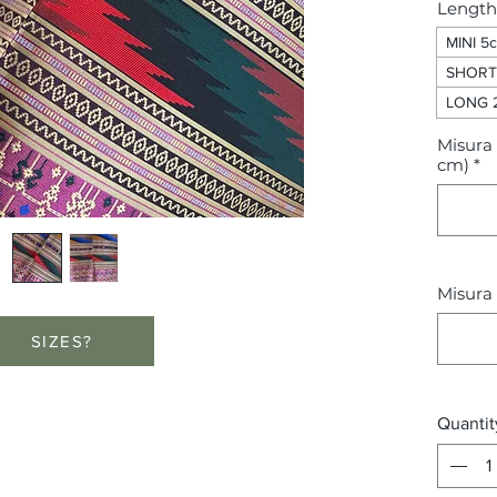
Length
MINI 5
SHORT 
LONG 2
Misura 
cm)
*
Misura 
SIZES?
Quantit