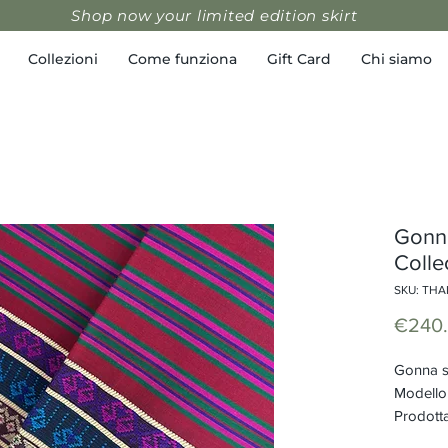
Shop now your limited edition skirt
Collezioni
Come funziona
Gift Card
Chi siamo
Gonna
Colle
SKU: THA
€240
Gonna s
Modello 
Prodotta