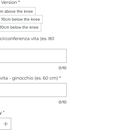
 Version
*
cm above the knee
10cm below the knee
0cm below the knee
circonferenza vita (es. 80
0/10
vita - ginocchio (es. 60 cm)
*
0/10
y
*