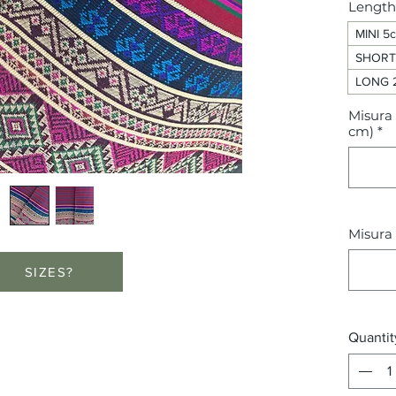
Length
MINI 5
SHORT 
LONG 2
Misura 
cm)
*
Misura 
SIZES?
Quantit