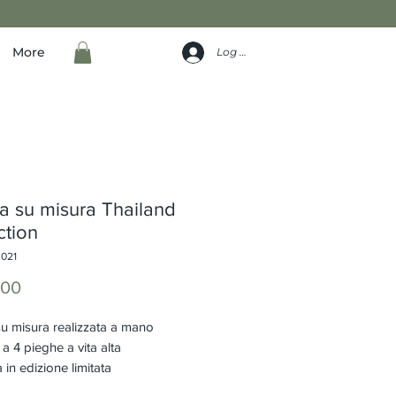
More
Log In
 su misura Thailand
ction
I021
Price
.00
u misura realizzata a mano
a 4 pieghe a vita alta
 in edizione limitata