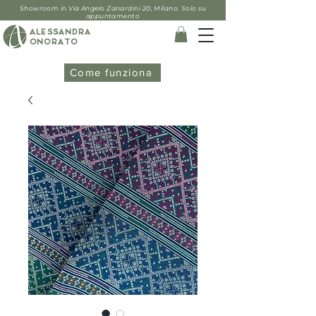
Showroom in Via Angelo Zanardini 20, Milano. Solo su
appuntamento
ALESSANDRA
ONORATO
Come funziona