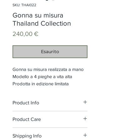
SKU: THAI022
Gonna su misura
Thailand Collection
Prezzo
240,00 €
Esaurito
Gonna su misura realizzata a mano
Modello a 4 pieghe a vita alta
Prodotta in edizione limitata
Product Info
Cinturino vita h. 5 cm, chiusura
Product Care
laterale con zip e gancio
Composizione: 100% Cotone
Raccomandiamo il lavaggio a 30°,
Shipping Info
Senza fodera
senza candeggiare.