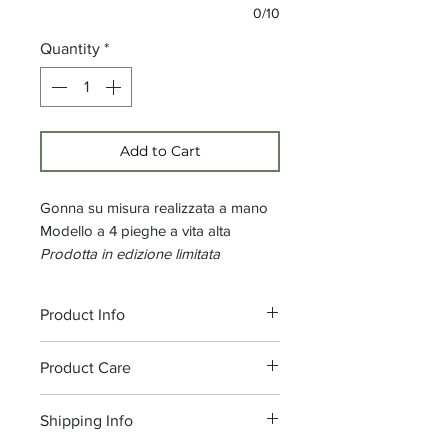
0/10
Quantity
*
Add to Cart
Gonna su misura realizzata a mano
Modello a 4 pieghe a vita alta
Prodotta in edizione limitata
Product Info
Cinturino vita h. 5 cm, chiusura
Product Care
laterale con zip e gancio
Composizione: Tessuto premium
Raccomandiamo il lavaggio a
Shipping Info
in 100% crepe di viscosa
mano/ a freddo, senza