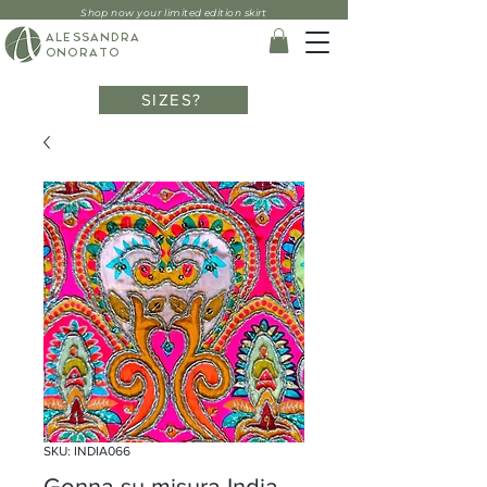
Shop now your limited edition skirt
ALESSANDRA
ONORATO
SIZES?
SKU: INDIA066
Gonna su misura India